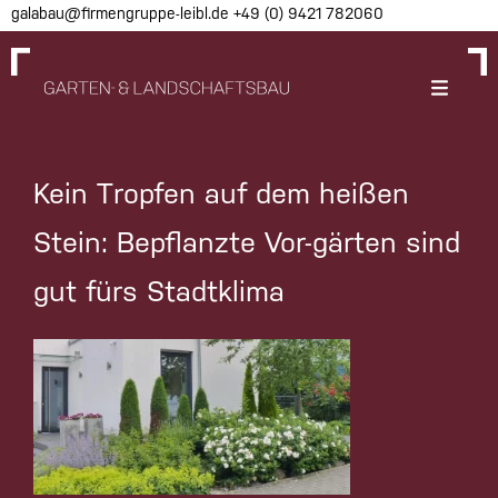
Skip
galabau@firmengruppe-leibl.de
+49 (0) 9421 782060
to
content
Kein Tropfen auf dem heißen
Stein: Bepflanzte Vor-gärten sind
gut fürs Stadtklima